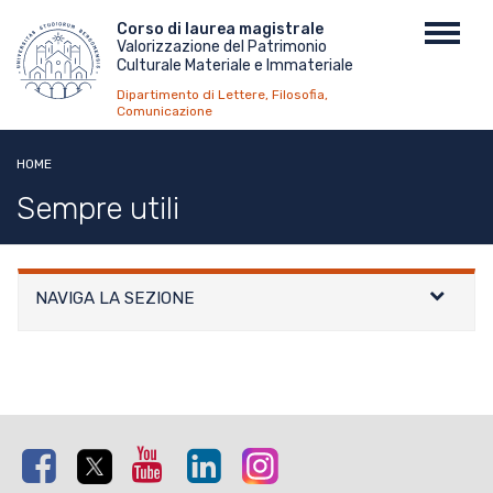
Salta
Menu
Corso di laurea magistrale
Toggl
al
Valorizzazione del Patrimonio
top
navig
contenuto
Culturale Materiale e Immateriale
principale
Dipartimento di Lettere, Filosofia,
Comunicazione
HOME
Sempre utili
NAVIGA LA SEZIONE
Facebook
Twitter
Youtube
Linkedin
Instagram