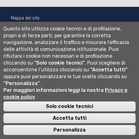
Mappa del sito
Normativa cookie
Questo sito utilizza cookie tecnici e di profilazione,
Informativa privacy
propri e di terze parti, per garantire la corretta
Cookie settings
navigazione, analizzare il traffico e misurare l'efficacia
delle attività di comunicazione istituzionale.
Puoi
Wi-fi
rifiutare i cookie non necessari e di profilazione
Webmail
cliccando su
“Solo cookie tecnici”
.
Puoi scegliere di
acconsentirne l’utilizzo cliccando su
“Accetta tutti”
oppure puoi personalizzare le tue scelte cliccando su
Università degli studi di Bergamo
“Personalizza”
.
via Salvecchio 19
Per maggiori informazioni leggi la nostra
Privacy e
24129 Bergamo
cookie policy
Cod. Fiscale 80004350163
P.IVA 01612800167
Solo cookie tecnici
Centralino 035 2052111
Accetta tutti
Personalizza