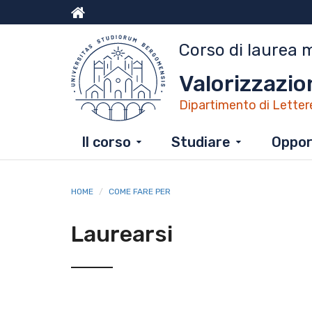
Salta
al
Menu
contenuto
Corso di laurea 
principale
top
Valorizzazio
Dipartimento di Letter
Il corso
Studiare
Opport
HOME
COME FARE PER
Laurearsi