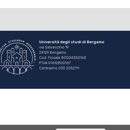
Università degli studi di Bergamo
via Salvecchio 19
24129 Bergamo
Cod. Fiscale 80004350163
P.IVA 01612800167
Centralino 035 2052111