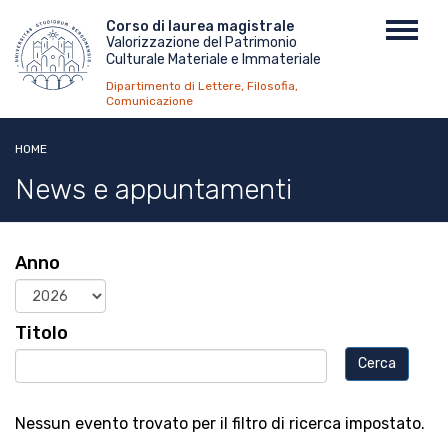
Salta
Menu
Corso di laurea magistrale
Toggl
al
Valorizzazione del Patrimonio
top
navig
contenuto
Culturale Materiale e Immateriale
principale
Dipartimento di Lettere, Filosofia,
Comunicazione
HOME
News e appuntamenti
Anno
Anno
Titolo
Nessun evento trovato per il filtro di ricerca impostato.