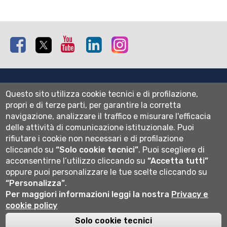
Facebook
Twitter
Youtube
Linkedin
Instagram
Mappa del sito
Questo sito utilizza cookie tecnici e di profilazione,
Normativa cookie
propri e di terze parti, per garantire la corretta
Informativa privacy
navigazione, analizzare il traffico e misurare l'efficacia
Cookie settings
delle attività di comunicazione istituzionale.
Puoi
rifiutare i cookie non necessari e di profilazione
Wi-fi
cliccando su
“Solo cookie tecnici”
.
Puoi scegliere di
Webmail
acconsentirne l’utilizzo cliccando su
“Accetta tutti”
oppure puoi personalizzare le tue scelte cliccando su
“Personalizza”
.
Università degli studi di Bergamo
Per maggiori informazioni leggi la nostra
Privacy e
via Salvecchio 19
cookie policy
24129 Bergamo
Cod. Fiscale 80004350163
Solo cookie tecnici